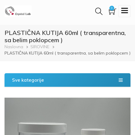
Skip
0
to
main
content
PLASTIČNA KUTIJA 60ml ( transparentna,
sa belim poklopcem )
Breadcrumb
Naslovna
SIROVINE
PLASTIČNA KUTIJA 60ml ( transparentna, sa belim poklopcem )
Sve kategorije