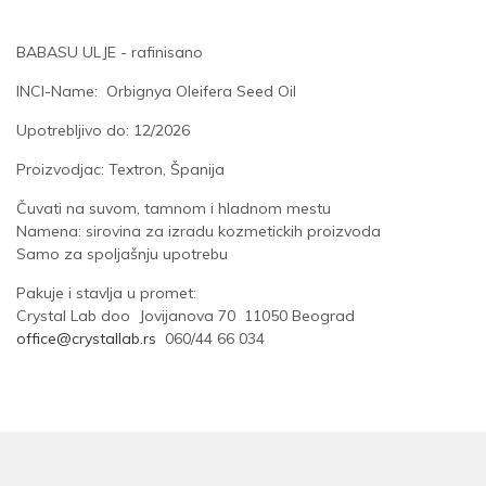
BABASU ULJE - rafinisano
INCI-Name: Orbignya Oleifera Seed Oil
Upotrebljivo do: 12/2026
Proizvodjac: Textron, Španija
Čuvati na suvom, tamnom i hladnom mestu
Namena: sirovina za izradu kozmetickih proizvoda
Samo za spoljašnju upotrebu
Pakuje i stavlja u promet:
Crystal Lab doo Jovijanova 70 11050 Beograd
office@crystallab.rs
060/44 66 034