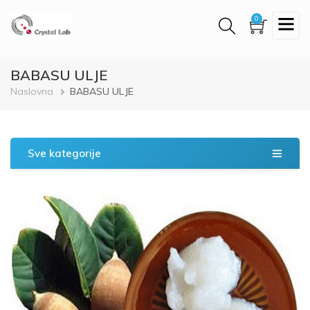
Skip
0
to
main
content
BABASU ULJE
Breadcrumb
Naslovna
BABASU ULJE
Sve kategorije