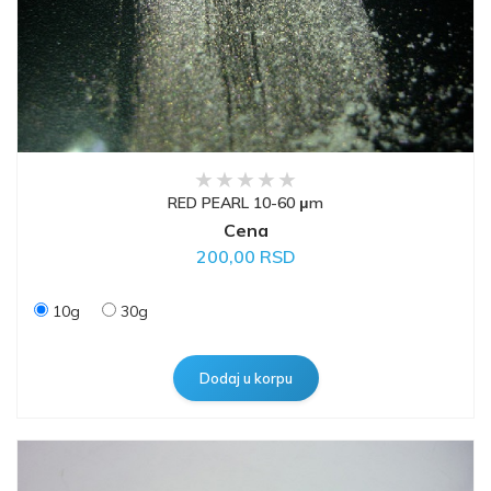
RED PEARL 10-60 μm
Cena
200,00 RSD
10g
30g