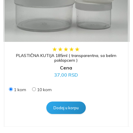
PLASTIČNA KUTIJA 185ml ( transparentna, sa belim
poklopcem )
Cena
37,00 RSD
1 kom
10 kom